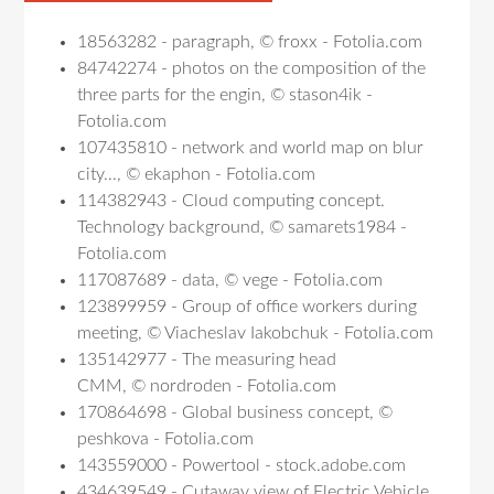
18563282 - paragraph, © froxx - Fotolia.com
84742274 - photos on the composition of the
three parts for the engin, © stason4ik -
Fotolia.com
107435810 - network and world map on blur
city..., © ekaphon - Fotolia.com
114382943 - Cloud computing concept.
Technology background, © samarets1984 -
Fotolia.com
117087689 - data, © vege - Fotolia.com
123899959 - Group of office workers during
meeting, © Viacheslav Iakobchuk - Fotolia.com
135142977 - The measuring head
CMM, © nordroden - Fotolia.com
170864698 - Global business concept, ©
peshkova - Fotolia.com
143559000 - Powertool - stock.adobe.com
434639549 - Cutaway view of Electric Vehicle