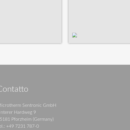
Contatto
icrotherm Sentronic GmbH
nterer Hardweg 9
5181 Pforzheim (Germany)
el.: +49 7231 787-0