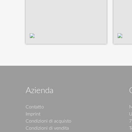
Azienda
Contatto
M
Imprint
U
Condizioni di acquisto
7
Condizioni di vendita
T